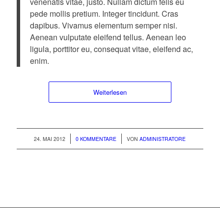
venenatis vitae, justo. Nullam dictum felis eu
pede mollis pretium. Integer tincidunt. Cras
dapibus. Vivamus elementum semper nisi.
Aenean vulputate eleifend tellus. Aenean leo
ligula, porttitor eu, consequat vitae, eleifend ac,
enim.
Weiterlesen
/
/
24. MAI 2012
0 KOMMENTARE
VON
ADMINISTRATORE